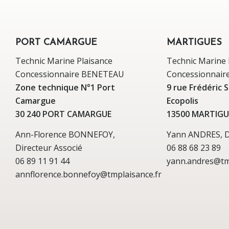
PORT CAMARGUE
MARTIGUES
Technic Marine Plaisance
Technic Marine 
Concessionnaire BENETEAU
Concessionnai
Zone technique N°1 Port
9 rue Frédéric 
Camargue
Ecopolis
30 240 PORT CAMARGUE
13500 MARTIGU
Ann-Florence BONNEFOY,
Yann ANDRES, Di
Directeur Associé
06 88 68 23 89
06 89 11 91 44
yann.andres@tm
annflorence.bonnefoy@tmplaisance.fr