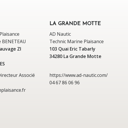
LA GRANDE MOTTE
Plaisance
AD Nautic
re BENETEAU
Technic Marine Plaisance
Sauvage ZI
103 Quai Eric Tabarly
34280 La Grande Motte
ES
recteur Associé
https://www.ad-nautic.com/
04 67 86 06 96
plaisance.fr