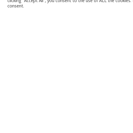
clicking “Accept All”, you consent to the use of ALL the cookies
consent.