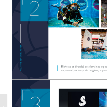
BENETEAU By
INVITATION – Du 30