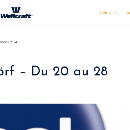
A PROPOS
B
anvier 2024
rf – Du 20 au 28