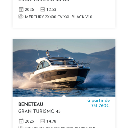
GRAN TURISMO 40 OB
2026
12.53
MERCURY 2X400 CV XXL BLACK V10
JOYSTICK Seulement disponible avec la
version Alpine
à partir de
BENETEAU
731 760€
GRAN TURISMO 45
2026
14.78