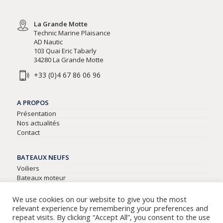
La Grande Motte
Technic Marine Plaisance
AD Nautic
103 Quai Eric Tabarly
34280 La Grande Motte
+33 (0)4 67 86 06 96
A PROPOS
Présentation
Nos actualités
Contact
BATEAUX NEUFS
Voiliers
Bateaux moteur
Semi-rigides
We use cookies on our website to give you the most
relevant experience by remembering your preferences and
BATEAUX D’OCCASIONS
repeat visits. By clicking “Accept All”, you consent to the use
Tous nos bateaux d’occasion