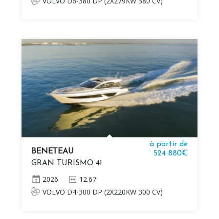
VOLVO D6-380 DP (2X279KW 380 CV)
DIESEL + JOYSTICK
à partir de
BENETEAU
524 880€
GRAN TURISMO 41
2026
12.67
VOLVO D4-300 DP (2X220KW 300 CV)
DIESEL + JOYSTICK