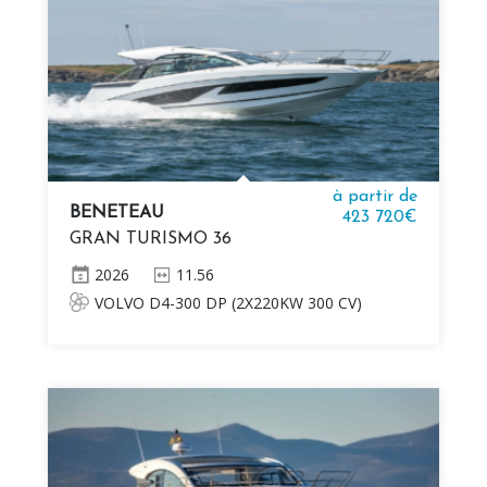
à partir de
BENETEAU
423 720€
GRAN TURISMO 36
2026
11.56
VOLVO D4-300 DP (2X220KW 300 CV)
DIESEL + JOYSTICK