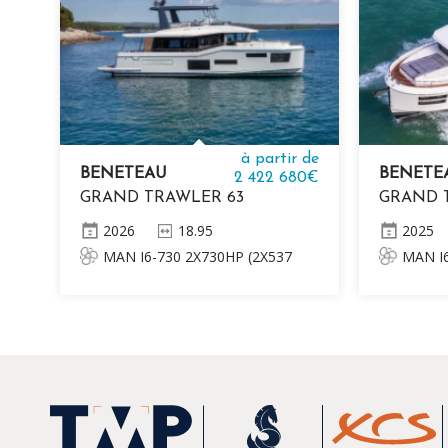
à partir de
BENETEAU
BENETE
2 422 680€
GRAND TRAWLER 63
GRAND 
2026
18.95
2025
MAN I6-730 2X730HP (2X537
MAN I6
KW) XENTA STEERING
KW) DIES