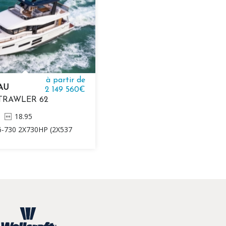
à partir de
AU
2 149 560€
TRAWLER 62
18.95
-730 2X730HP (2X537
EL