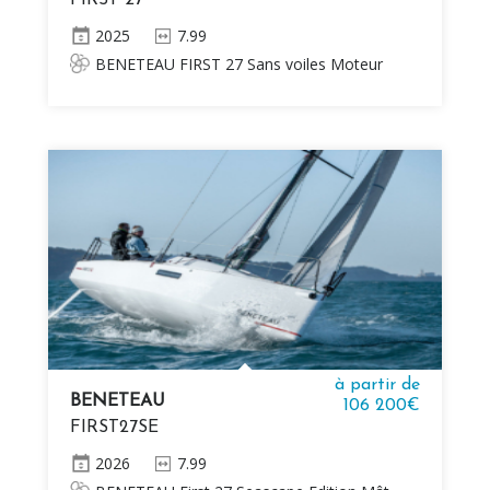
FIRST 27
2025
7.99
BENETEAU FIRST 27 Sans voiles Moteur
Yanmar inboard (2YM15 15 HP) D Quille fixe
1,7m
à partir de
BENETEAU
106 200€
FIRST27SE
2026
7.99