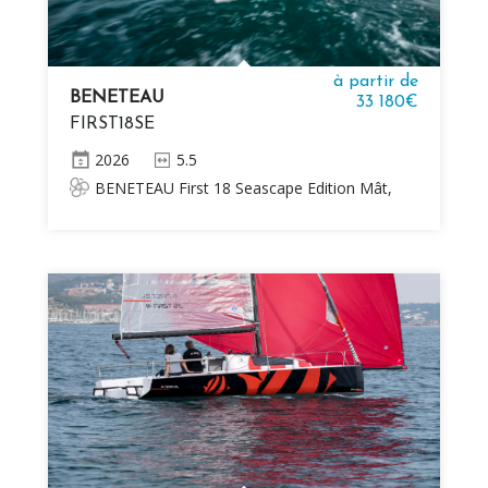
à partir de
BENETEAU
33 180€
FIRST18SE
2026
5.5
BENETEAU First 18 Seascape Edition Mât,
bôme et bout-dehors en fibre de carbone 2
voiles Sans moteur