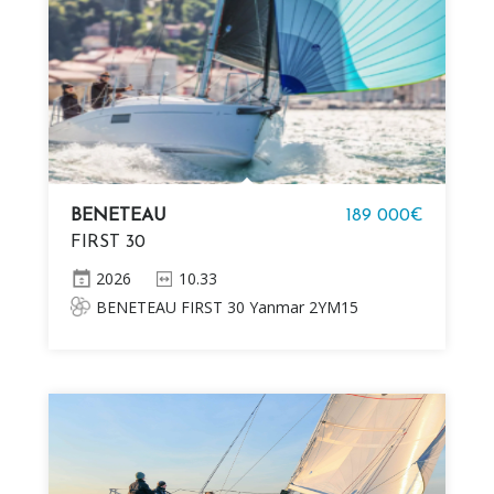
BENETEAU
189 000€
FIRST 30
2026
10.33
BENETEAU FIRST 30 Yanmar 2YM15
10KW (14HP) diesel Quille fixe (1,98m / 6’ 6’’)
Mât et bôme en aluminium Z-Spars 2 cabines,
1 salle d'eau Système électrique 12V Salle
d'eau avec porte, Plomberie eau douce
Cuisine avec cuisinière