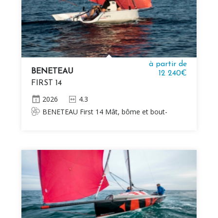
à partir de
BENETEAU
12 240€
FIRST 14
2026
4.3
BENETEAU First 14 Mât, bôme et bout-
dehors en aluminium 2 voiles Sans moteur