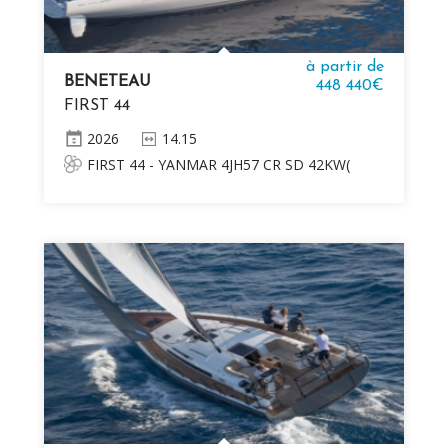
à partir de
BENETEAU
448 440€
FIRST 44
2026
14.15
FIRST 44 - YANMAR 4JH57 CR SD 42KW(
57CV) DIESEL Mât classique alu anodisé
retreint posé sur le pont, 2 Étages de barres
de flèche Delphinière polyester, 1m / 3'3'' 2
Winches de manoeuvre self tailing manuels
H46.2 STA aux postes de barre 2 Winches de
génois self tailing manuels H50.2 STA aux
postes de barre