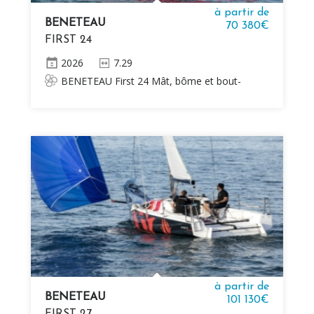
à partir de
BENETEAU
70 380€
FIRST 24
2026
7.29
BENETEAU First 24 Mât, bôme et bout-
dehors en aluminium 2 voiles Dacron Sans
moteur
à partir de
BENETEAU
101 130€