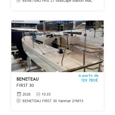
BENETEAU First 27 Seascape Edition Mât,
bôme et bout-dehors en fibre de carbone
Sans voiles Sans moteur Quille relevable
à partir de
BENETEAU
129 780€
FIRST 30
2026
10.33
BENETEAU FIRST 30 Yanmar 2YM15
10KW (14HP) diesel Quille fixe (1,98m / 6’ 6’’)
Mât et bôme en aluminium Z-Spars 2 cabines,