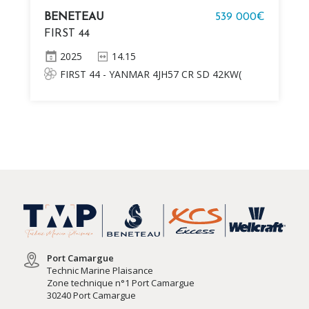
BENETEAU
539 000€
FIRST 44
2025
14.15
FIRST 44 - YANMAR 4JH57 CR SD 42KW(
57CV) DIESEL Mât classique alu anodisé
retreint posé sur le pont, 2 Étages de barres
de flèche Delphinière polyester, 1m / 3'3'' 2
Winches de manoeuvre self tailing manuels
H46.2 STA aux postes de barre 2 Winches de
génois self tailing manuels H50.2 STA aux
postes de barre
Port Camargue
Technic Marine Plaisance
Zone technique n°1 Port Camargue
30240 Port Camargue