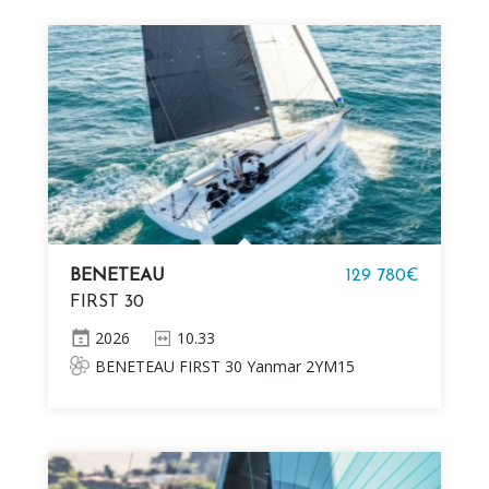
1 salle d'eau Système électrique 12V Salle
d'eau avec porte, Plomberie eau douce
Cuisine avec cuisinière
BENETEAU
129 780€
FIRST 30
2026
10.33
BENETEAU FIRST 30 Yanmar 2YM15
10KW (14HP) diesel Quille fixe (1,98m / 6’ 6’’)
Mât et bôme en aluminium Z-Spars