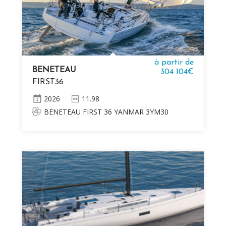
à partir de
BENETEAU
304 104€
FIRST36
2026
11.98
BENETEAU FIRST 36 YANMAR 3YM30
SD25 21KW (29CV) DIESEL Quille fixe (2,25 m)
Mât, bôme et bout-dehors en aluminium Z-
Spars 3 cabines, 1 salle d'eau Système
électrique 12V