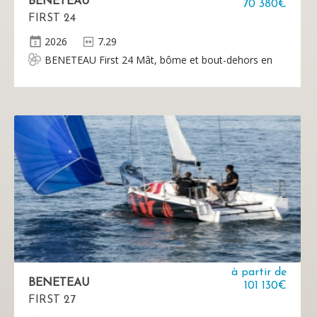
BENETEAU
70 380€
FIRST 24
2026
7.29
BENETEAU First 24 Mât, bôme et bout-dehors en
aluminium 2 voiles Dacron Sans moteur
à partir de
BENETEAU
101 130€
FIRST 27