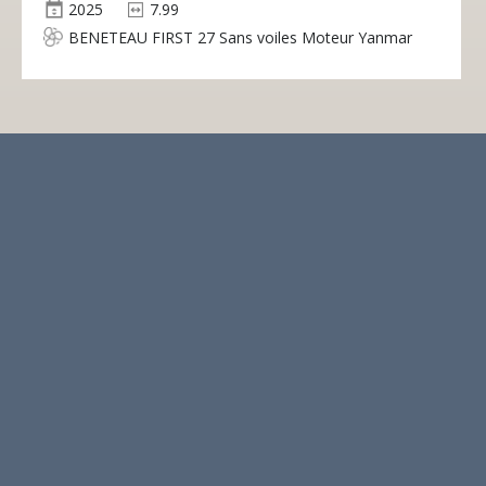
2025
7.99
BENETEAU FIRST 27 Sans voiles Moteur Yanmar
inboard (2YM15 15 HP) D Quille fixe 1,7m