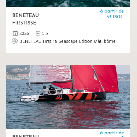
à partir de
BENETEAU
33 180€
FIRST18SE
2026
5.5
BENETEAU First 18 Seascape Edition Mât, bôme
et bout-dehors en fibre de carbone 2 voiles Sans
moteur
à partir de