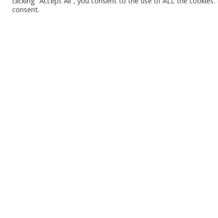
clicking “Accept All”, you consent to the use of ALL the cookies
consent.