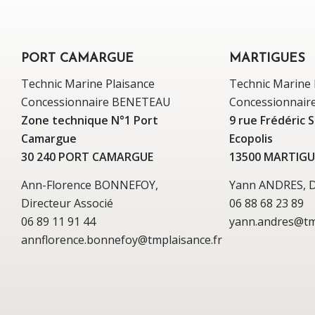
PORT CAMARGUE
MARTIGUES
Technic Marine Plaisance
Technic Marine 
Concessionnaire BENETEAU
Concessionnai
Zone technique N°1 Port
9 rue Frédéric 
Camargue
Ecopolis
30 240 PORT CAMARGUE
13500 MARTIGU
Ann-Florence BONNEFOY,
Yann ANDRES, Di
Directeur Associé
06 88 68 23 89
06 89 11 91 44
yann.andres@tm
annflorence.bonnefoy@tmplaisance.fr