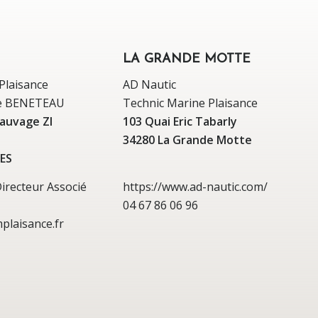
LA GRANDE MOTTE
Plaisance
AD Nautic
re BENETEAU
Technic Marine Plaisance
Sauvage ZI
103 Quai Eric Tabarly
34280 La Grande Motte
ES
recteur Associé
https://www.ad-nautic.com/
04 67 86 06 96
plaisance.fr