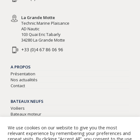
La Grande Motte
Technic Marine Plaisance
AD Nautic
103 Quai Eric Tabarly
34280 La Grande Motte
+33 (0)4 67 86 06 96
A PROPOS
Présentation
Nos actualités
Contact
BATEAUX NEUFS
Voiliers
Bateaux moteur
Semi-rigides
We use cookies on our website to give you the most
relevant experience by remembering your preferences and
BATEAUX D’OCCASIONS
repeat visits. By clicking “Accept All”, you consent to the use