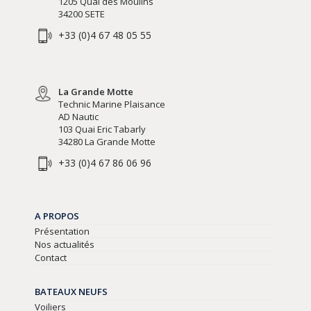
1205 Quai des Moulins
34200 SETE
+33 (0)4 67 48 05 55
La Grande Motte
Technic Marine Plaisance
AD Nautic
103 Quai Eric Tabarly
34280 La Grande Motte
+33 (0)4 67 86 06 96
A PROPOS
Présentation
Nos actualités
Contact
BATEAUX NEUFS
Voiliers