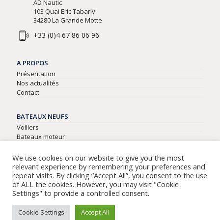
AD Nautic
103 Quai Eric Tabarly
34280 La Grande Motte
+33 (0)4 67 86 06 96
A PROPOS
Présentation
Nos actualités
Contact
BATEAUX NEUFS
Voiliers
Bateaux moteur
Semi-rigides
We use cookies on our website to give you the most
relevant experience by remembering your preferences and
BATEAUX D’OCCASIONS
repeat visits. By clicking “Accept All”, you consent to the use
Tous nos bateaux d’occasion
of ALL the cookies. However, you may visit "Cookie
Settings" to provide a controlled consent.
Cookie Settings
Accept All