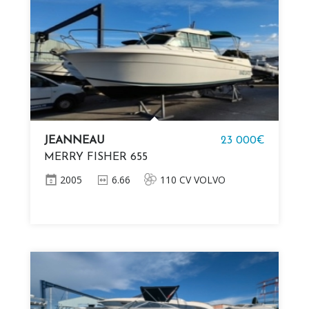
JEANNEAU
23 000€
MERRY FISHER 655
2005
6.66
110 CV VOLVO