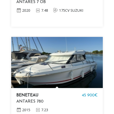
ANTARES 7 OB
2020
7.48
175CV SUZUKI
BENETEAU
45 900€
ANTARES 780
2015
7.23