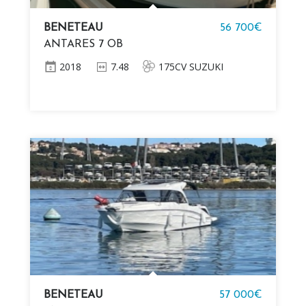
BENETEAU
56 700€
ANTARES 7 OB
2018
7.48
175CV SUZUKI
BENETEAU
57 000€