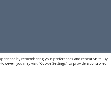
xperience by remembering your preferences and repeat visits. By
. However, you may visit "Cookie Settings" to provide a controlled
Contact
Notre équipe vous accueille dans ses
2 concessions à Martigues et Port Camargue
NOUS CONTACTER