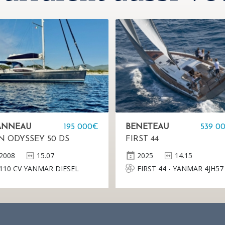
ANNEAU
195 000€
BENETEAU
539 0
N ODYSSEY 50 DS
FIRST 44
2008
15.07
2025
14.15
110 CV YANMAR DIESEL
FIRST 44 - YANMAR 4JH57
CR SD 42KW( 57CV) DIESEL
Mât classique alu anodisé
retreint posé sur le pont, 2
Étages de barres de flèche