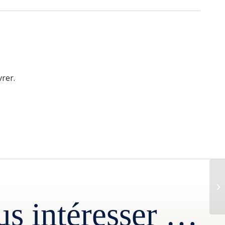
rer.
us intéresser …