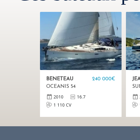
BENETEAU
240 000€
JE
OCEANIS 54
SU
2010
16.7
1 110 CV