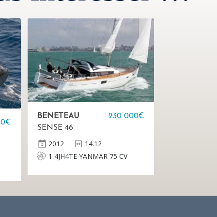
BENETEAU
230 000€
00€
SENSE 46
2012
14.12
1 4JH4TE YANMAR 75 CV