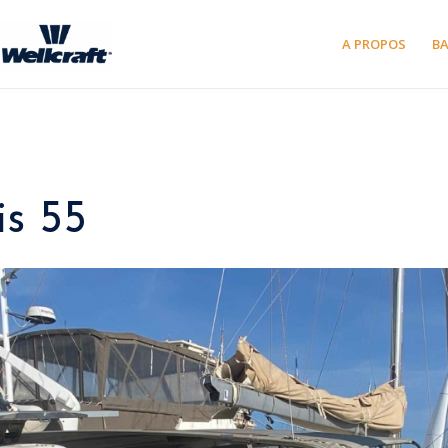
A PROPOS
B
s 55