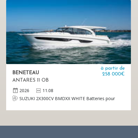
à partir de
BENETEAU
258 000€
ANTARES 11 OB
2026
11.08
SUZUKI 2X300CV BMDXX WHITE Batteries pour
les équipements, les moteurs, le stabilisateur, le
générateur et le propulseur d'étrave vendues
séparément par le concessionnaire.