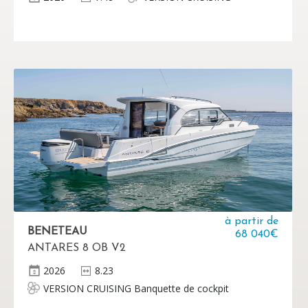
à partir de
BENETEAU
68 040€
ANTARES 8 OB V2
2026
8.23
VERSION CRUISING Banquette de cockpit
coulissante Rangement sous banquette à bâbord