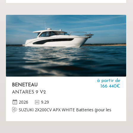
Décoration de coque Cruising
à partir de
BENETEAU
166 440€
ANTARES 9 V2
2026
9.29
SUZUKI 2X200CV APX WHITE Batteries (pour les
équipements, les moteurs, le générateur et le
propulseur d'étrave) vendues séparément par le
concessionnaire.