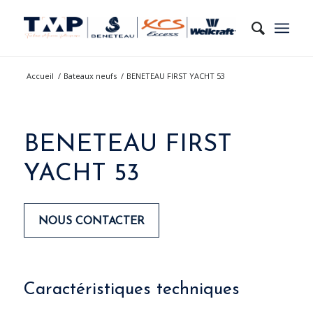
Accueil
/
Bateaux neufs
/
BENETEAU FIRST YACHT 53
BENETEAU FIRST
YACHT 53
NOUS CONTACTER
Please set a mobile device fallback image for
Caractéristiques techniques
this video in your wordpress backend