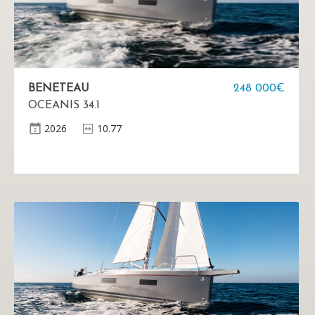
BENETEAU
248 000€
OCEANIS 34.1
2026
10.77