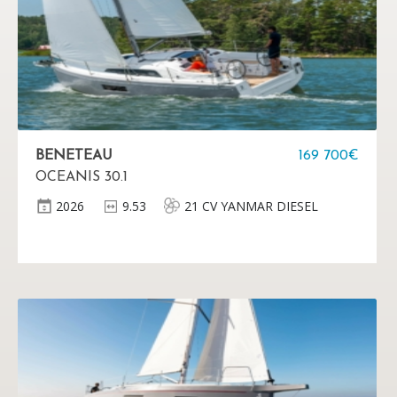
BENETEAU
169 700€
OCEANIS 30.1
2026
9.53
21 CV YANMAR DIESEL