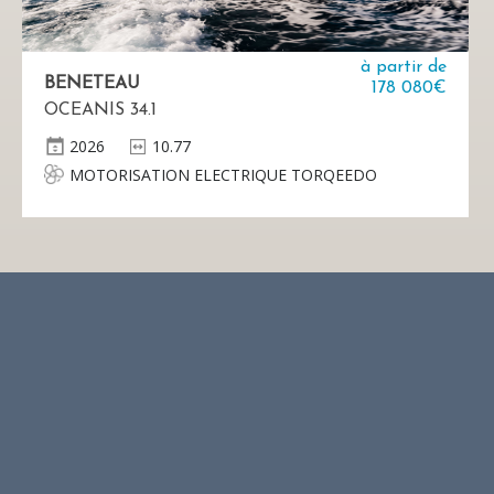
à partir de
BENETEAU
178 080€
OCEANIS 34.1
2026
10.77
MOTORISATION ELECTRIQUE TORQEEDO
(AUSTRALIE) - Pod Torqeedo Cruise 6.0 FP TorqLink,
Hélice fixe 5 pales - 1 Batterie Lithium Power 48-
5000 W - 1 Chargeur 650 W - Manette sur console
tribord