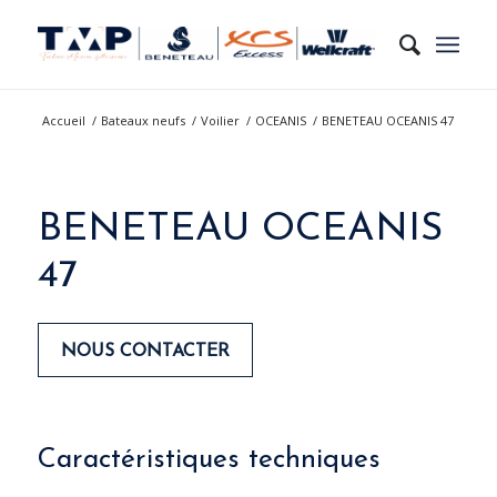
Accueil
/
Bateaux neufs
/
Voilier
/
OCEANIS
/
BENETEAU OCEANIS 47
BENETEAU OCEANIS
47
NOUS CONTACTER
Please set a mobile device fallback image for
Caractéristiques techniques
this video in your wordpress backend