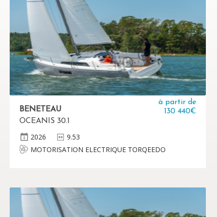
à partir de
BENETEAU
130 440€
OCEANIS 30.1
2026
9.53
MOTORISATION ELECTRIQUE TORQEEDO
(AUSTRALIE) (Nécessite D0 A022 Systeme double
barre à roue) - Pod Torqeedo Cruise 6.0 FP TorqLink,
Hélice fixe 5 pales - Batterie Lithium Power 48-5000
W - Chargeur 650 W - Manette sur console tribord