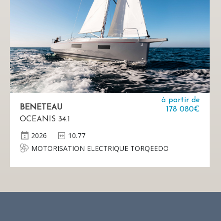
à partir de
BENETEAU
178 080€
OCEANIS 34.1
2026
10.77
MOTORISATION ELECTRIQUE TORQEEDO
(AUSTRALIE) - Pod Torqeedo Cruise 6.0 FP TorqLink,
Hélice fixe 5 pales - 1 Batterie Lithium Power 48-
5000 W - 1 Chargeur 650 W - Manette sur console
tribord