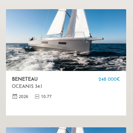
BENETEAU
248 000€
OCEANIS 34.1
2026
10.77