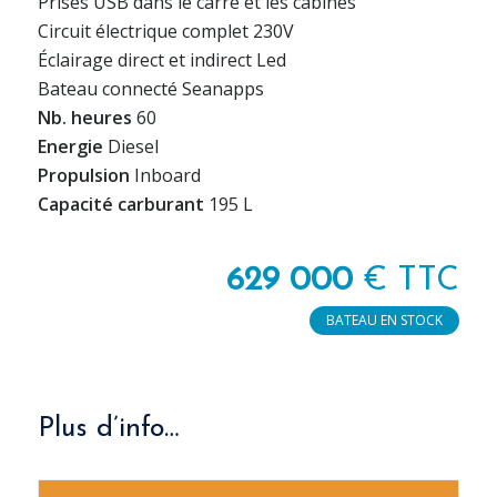
Prises USB dans le carré et les cabines
Circuit électrique complet 230V
Éclairage direct et indirect Led
Bateau connecté Seanapps
Nb. heures
60
Energie
Diesel
Propulsion
Inboard
Capacité carburant
195 L
629 000
€ TTC
BATEAU EN STOCK
Plus d’info…