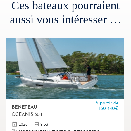
Ces bateaux pourraient
aussi vous intéresser …
à partir de
BENETEAU
130 440€
OCEANIS 30.1
2026
9.53