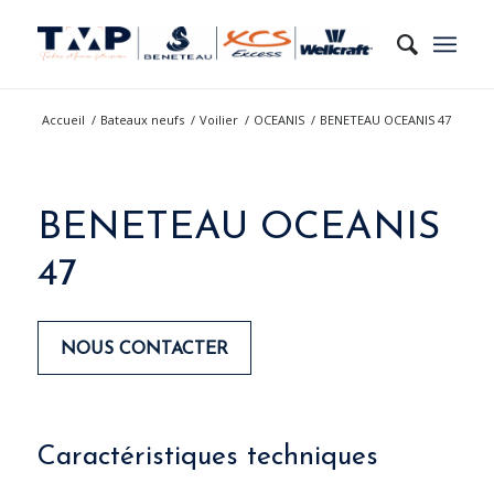
Accueil
/
Bateaux neufs
/
Voilier
/
OCEANIS
/
BENETEAU OCEANIS 47
BENETEAU OCEANIS
47
NOUS CONTACTER
Please set a mobile device fallback image for
Caractéristiques techniques
this video in your wordpress backend