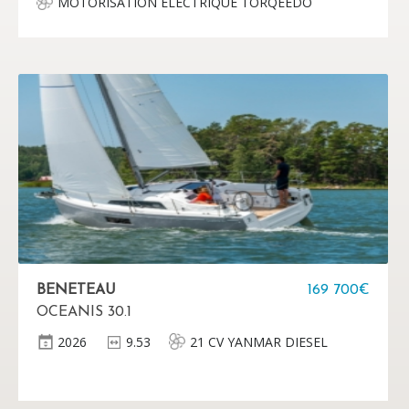
MOTORISATION ELECTRIQUE TORQEEDO
(AUSTRALIE) (Nécessite D0 A022 Systeme double
barre à roue) - Pod Torqeedo Cruise 6.0 FP TorqLink,
Hélice fixe 5 pales - Batterie Lithium Power 48-5000
W - Chargeur 650 W - Manette sur console tribord
BENETEAU
169 700€
OCEANIS 30.1
2026
9.53
21 CV YANMAR DIESEL