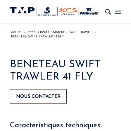
Accueil
/
Bateaux neufs
/
Moteur
/
SWIFT TRAWLER
/
BENETEAU SWIFT TRAWLER 41 FLY
BENETEAU SWIFT
TRAWLER 41 FLY
NOUS CONTACTER
Please set a mobile device fallback image for
Caractéristiques techniques
this video in your wordpress backend