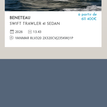
à partir de
BENETEAU
611 400€
SWIFT TRAWLER 41 SEDAN
2026
13.43
YANMAR 8LV320 2X320CV(235KW)1P