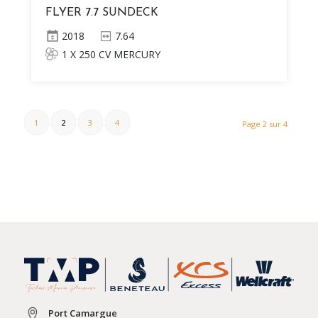
FLYER 7.7 SUNDECK
2018
7.64
1 X 250 CV MERCURY
1
2
3
4
Page 2 sur 4
Port Camargue