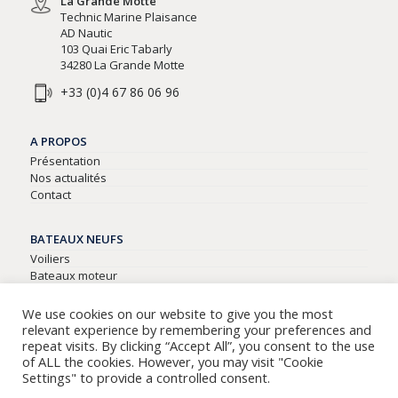
La Grande Motte
Technic Marine Plaisance
AD Nautic
103 Quai Eric Tabarly
34280 La Grande Motte
+33 (0)4 67 86 06 96
A PROPOS
Présentation
Nos actualités
Contact
BATEAUX NEUFS
Voiliers
Bateaux moteur
Semi-rigides
We use cookies on our website to give you the most
relevant experience by remembering your preferences and
BATEAUX D’OCCASIONS
repeat visits. By clicking “Accept All”, you consent to the use
Tous nos bateaux d’occasion
of ALL the cookies. However, you may visit "Cookie
Settings" to provide a controlled consent.