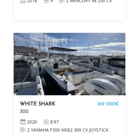
2018
9
2 MERCURY V8 250 CV
WHITE SHARK
169 000€
300
2020
8.97
2 YAMAHA F300 NSB2 300 CV JOYSTICK