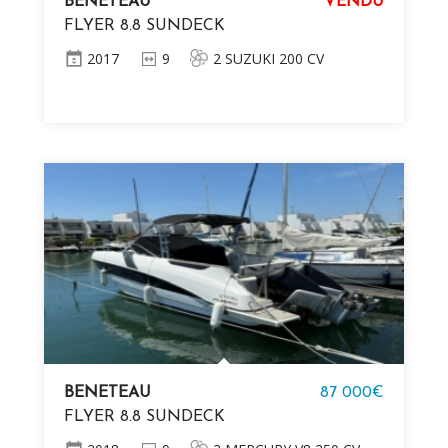
BENETEAU
VENDU
FLYER 8.8 SUNDECK
2017
9
2 SUZUKI 200 CV
BENETEAU
87 000€
FLYER 8.8 SUNDECK