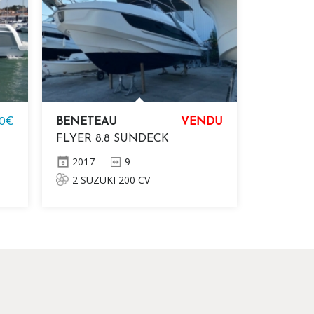
00€
BENETEAU
VENDU
FLYER 8.8 SUNDECK
2017
9
2 SUZUKI 200 CV