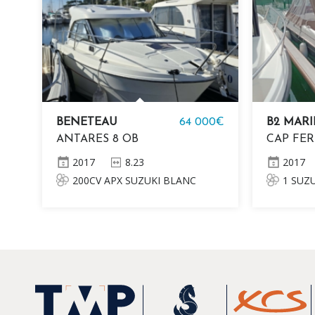
BENETEAU
64 000€
B2 MAR
ANTARES 8 OB
CAP FER
2017
8.23
2017
200CV APX SUZUKI BLANC
1 SUZU