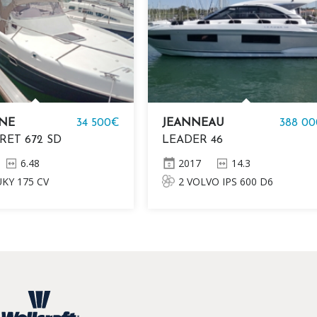
INE
34 500€
JEANNEAU
388 0
RET 672 SD
LEADER 46
6.48
2017
14.3
KY 175 CV
2 VOLVO IPS 600 D6
JOYSTICK 435 CV