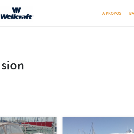
A PROPOS
B
sion