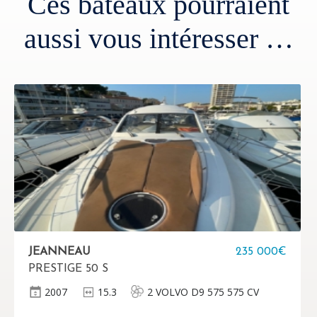
Ces bateaux pourraient
aussi vous intéresser …
JEANNEAU
235 000€
PRESTIGE 50 S
2007
15.3
2 VOLVO D9 575 575 CV