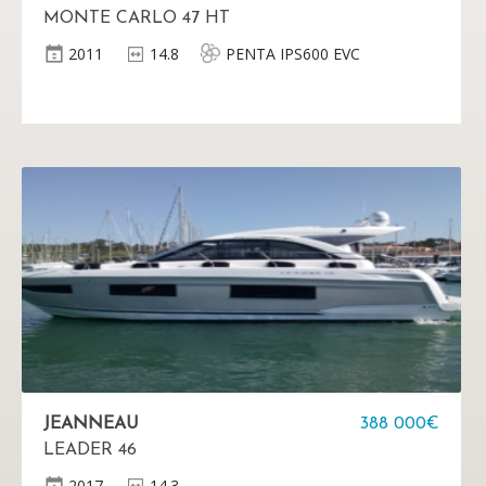
MONTE CARLO 47 HT
2011
14.8
PENTA IPS600 EVC
JEANNEAU
388 000€
LEADER 46
2017
14.3