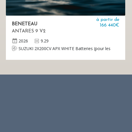
à partir de
BENETEAU
166 440€
ANTARES 9 V2
2026
9.29
SUZUKI 2X200CV APX WHITE Batteries (pour les
équipements, les moteurs, le générateur et le
propulseur d'étrave) vendues séparément par le
concessionnaire.