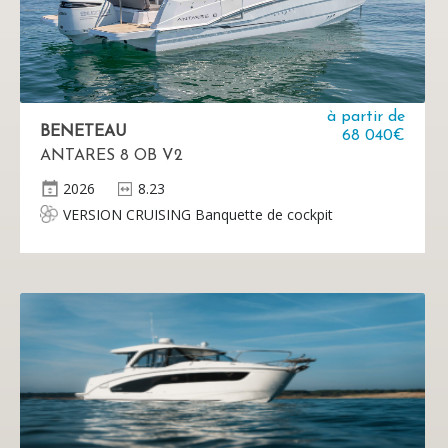
à partir de
BENETEAU
68 040€
ANTARES 8 OB V2
2026
8.23
VERSION CRUISING Banquette de cockpit
coulissante Rangement sous banquette à bâbord
Décoration de coque Cruising