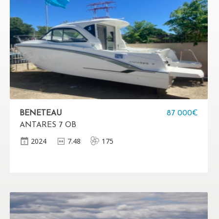
BENETEAU
87 000€
ANTARES 7 OB
2024
7.48
175