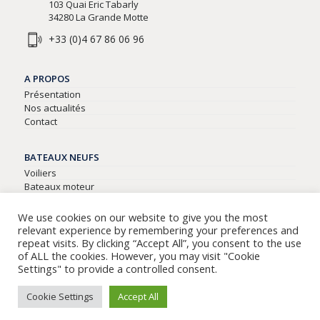
103 Quai Eric Tabarly
34280 La Grande Motte
+33 (0)4 67 86 06 96
A PROPOS
Présentation
Nos actualités
Contact
BATEAUX NEUFS
Voiliers
Bateaux moteur
Semi-rigides
We use cookies on our website to give you the most
relevant experience by remembering your preferences and
BATEAUX D’OCCASIONS
repeat visits. By clicking “Accept All”, you consent to the use
Tous nos bateaux d’occasion
of ALL the cookies. However, you may visit "Cookie
Settings" to provide a controlled consent.
Cookie Settings
Accept All
© Copyright - Technic Marine Plaisance - Création angestudio.com -