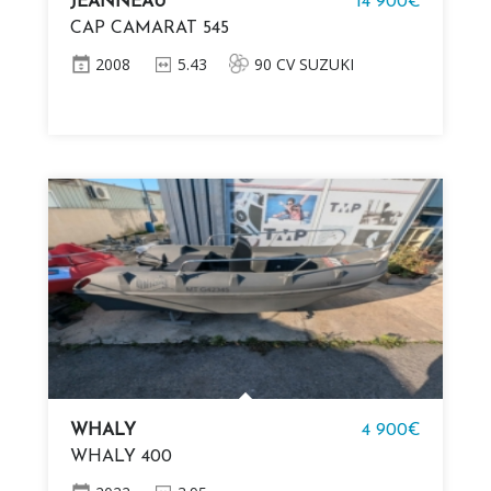
JEANNEAU
14 900€
CAP CAMARAT 545
2008
5.43
90 CV SUZUKI
WHALY
4 900€
WHALY 400