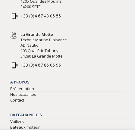
1205 Quai des Moulins
34200 SETE
+33 (0)4 67 48 05 55
La Grande Motte
Technic Marine Plaisance
AD Nautic
103 Quai Eric Tabarly
34280 La Grande Motte
+33 (0)4 67 86 06 96
A PROPOS
Présentation
Nos actualités
Contact
BATEAUX NEUFS
Voiliers
Bateaux moteur
Semi-rigides