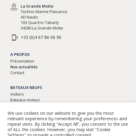
La Grande Motte
Technic Marine Plaisance
AD Nautic
103 Quai Eric Tabarly
34280 La Grande Motte
+33 (0)4 67 86 06 96
A PROPOS
Présentation
Nos actualités
Contact
BATEAUX NEUFS
Voiliers
Bateaux moteur
Semi-rigides
We use cookies on our website to give you the most
relevant experience by remembering your preferences and
BATEAUX D’OCCASIONS
repeat visits. By clicking “Accept All”, you consent to the use
Tous nos bateaux d’occasion
of ALL the cookies. However, you may visit "Cookie
Settings" to provide a controlled consent.